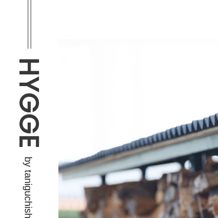
HYGGE
by taniguchishokai