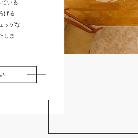
している
ろげる、
ュッゲな
たしま
い