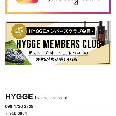
HYGGE
by taniguchishokai
090-4736-3828
〒916-0064